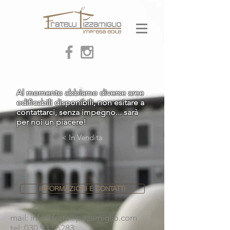
Al momento abbiamo diverse aree
edificabili disponibili, non esitare a
contattarci, senza impegno... sarà
per noi un piacere!
< In Vendita
INFORMAZIONI E CONTATTI
mail:
info@fratellipizzamiglio.com
tel:
030 933 6283