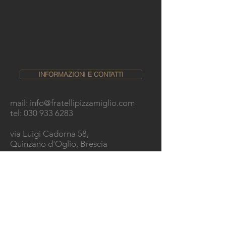
INFORMAZIONI E CONTATTI
mail:
info@fratellipizzamiglio.com
tel:
030 933 6283
via Luigi Cadorna 58,
Quinzano d'Oglio, Brescia
CHI SIAMO
Condividi